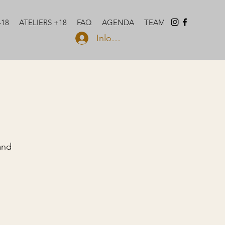
-18
ATELIERS +18
FAQ
AGENDA
TEAM
Inloggen
and